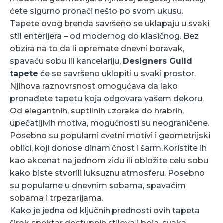
ćete sigurno pronaći nešto po svom ukusu.
Tapete ovog brenda savršeno se uklapaju u svaki
stil enterijera – od modernog do klasičnog. Bez
obzira na to da li opremate dnevni boravak,
spavaću sobu ili kancelariju,
Designers Guild
tapete
će se savršeno uklopiti u svaki prostor.
Njihova raznovrsnost omogućava da lako
pronađete tapetu koja odgovara vašem dekoru.
Od elegantnih, suptilnih uzoraka do hrabrih,
upečatljivih motiva, mogućnosti su neograničene.
Posebno su popularni cvetni motivi i geometrijski
oblici, koji donose dinamičnost i šarm.Koristite ih
kao akcenat na jednom zidu ili obložite celu sobu
kako biste stvorili luksuznu atmosferu. Posebno
su popularne u dnevnim sobama, spavaćim
sobama i trpezarijama.
Kako je jedna od ključnih prednosti ovih tapeta
širok spektar dostupnih stilova i boja, svaka