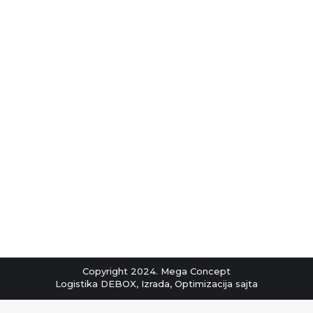
Tapete u kupatilu
Blog
By
markocov
април 16, 2021
Tapete u kupatilu. Jeste neuobičajeno ali ne
znači da nije moguće. Tapete u kupatilu
mogu dati drugačiji doživljaj, preneti nas u
neki sasvim drugi ambijent.
Copyright 2024. Mega Concept
Logistika
DEBOX
,
Izrada
,
Optimizacija
sajta