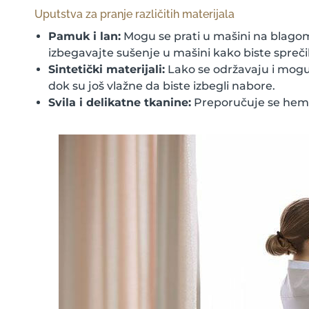
Uputstva za pranje različitih materijala
Pamuk i lan:
Mogu se prati u mašini na blagom
izbegavajte sušenje u mašini kako biste sprečil
Sintetički materijali:
Lako se održavaju i mogu s
dok su još vlažne da biste izbegli nabore.
Svila i delikatne tkanine:
Preporučuje se hemij