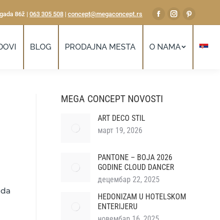
gada 86ž |
063 305 508
|
concept@megaconcept.rs
Facebook
Instagram
Pintere
page
page
page
opens
opens
opens
DOVI
BLOG
PRODAJNA MESTA
O NAMA
in
in
in
new
new
new
window
window
window
MEGA CONCEPT NOVOSTI
ART DECO STIL
март 19, 2026
PANTONE – BOJA 2026
GODINE CLOUD DANCER
децембар 22, 2025
 da
HEDONIZAM U HOTELSKOM
ENTERIJERU
новембар 16, 2025