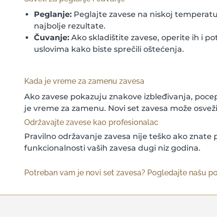
Peglanje:
Peglajte zavese na niskoj temperatur
najbolje rezultate.
Čuvanje:
Ako skladištite zavese, operite ih i 
uslovima kako biste sprečili oštećenja.
Kada je vreme za zamenu zavesa
Ako zavese pokazuju znakove izbleđivanja, pocepan
je vreme za zamenu. Novi set zavesa može osvežit
Održavajte zavese kao profesionalac
Pravilno održavanje zavesa nije teško ako znate pr
funkcionalnosti vaših zavesa dugi niz godina.
Potreban vam je novi set zavesa? Pogledajte našu po