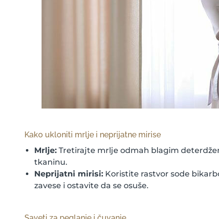
Kako ukloniti mrlje i neprijatne mirise
Mrlje:
Tretirajte mrlje odmah blagim deterdžen
tkaninu.
Neprijatni mirisi:
Koristite rastvor sode bikarb
zavese i ostavite da se osuše.
Saveti za peglanje i čuvanje