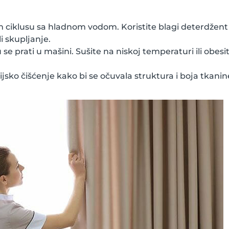
 ciklusu sa hladnom vodom. Koristite blagi deterdžent 
i skupljanje.
e prati u mašini. Sušite na niskoj temperaturi ili obesi
sko čišćenje kako bi se očuvala struktura i boja tkanin