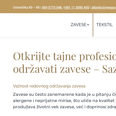
Ustanička 83 – 85 |
069 5775 548
,
+381 11 3085 405
|
atlantis@megac
ZAVESE
TEKSTIL
Otkrijte tajne profesi
održavati zavese – Sa
Važnost redovnog održavanja zavesa
Zavese su često zanemarene kada je u pitanju č
alergene i neprijatne mirise, što utiče na kval
produžava životni vek zavesa, već i doprinosi zd