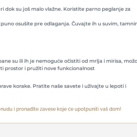
i dok su još malo vlažne. Koristite parno peglanje za
potpuno osušite pre odlaganja. Čuvajte ih u suvim, tamn
e su ili ih je nemoguće očistiti od mrlja i mirisa, mož
i prostor i pružiti nove funkcionalnost
ave korake. Pratite naše savete i uživajte u lepoti i
nudu i pronađite zavese koje će upotpuniti vaš dom!