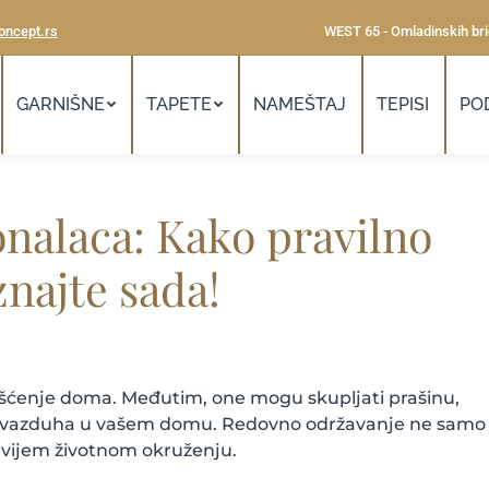
oncept.rs
WEST 65 - Omladinskih bri
GARNIŠNE
TAPETE
NAMEŠTAJ
TEPISI
PO
onalaca: Kako pravilno
znajte sada!
išćenje doma. Međutim, one mogu skupljati prašinu,
itet vazduha u vašem domu. Redovno održavanje ne samo
ravijem životnom okruženju.