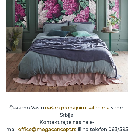
Čekamo Vas u
našim prodajnim salonima
širom
Srbije.
Kontaktirajte nas na e-
mail
office@megaconcept.rs
ili na telefon 063/395