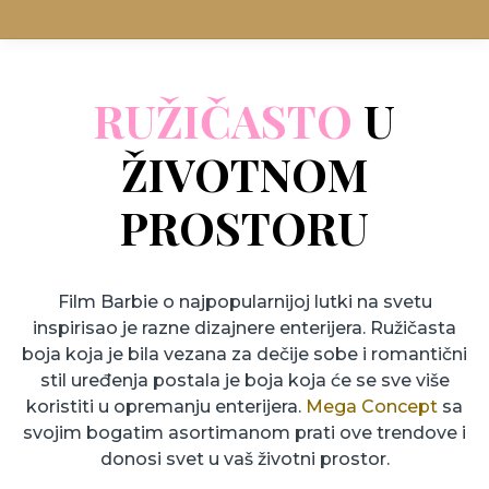
RUŽIČASTO
U
ŽIVOTNOM
PROSTORU
Film Barbie o najpopularnijoj lutki na svetu
inspirisao je razne dizajnere enterijera. Ružičasta
boja koja je bila vezana za dečije sobe i romantični
stil uređenja postala je boja koja će se sve više
koristiti u opremanju enterijera.
Mega Concept
sa
svojim bogatim asortimanom prati ove trendove i
donosi svet u vaš životni prostor.