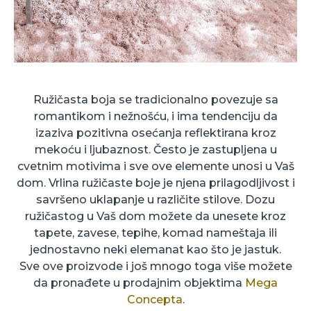
Ružičasta boja se tradicionalno povezuje sa
romantikom i nežnošću, i ima tendenciju da
izaziva pozitivna osećanja reflektirana kroz
mekoću i ljubaznost. Često je zastupljena u
cvetnim motivima i sve ove elemente unosi u Vaš
dom. Vrlina ružičaste boje je njena prilagodljivost i
savršeno uklapanje u različite stilove. Dozu
ružičastog u Vaš dom možete da unesete kroz
tapete, zavese, tepihe, komad nameštaja ili
jednostavno neki elemanat kao što je jastuk.
Sve ove proizvode i još mnogo toga više možete
da pronađete u prodajnim objektima
Mega
Concepta
.