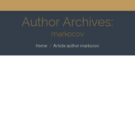
Author Archives:
markocov
You are here:
Home
Article author markocov