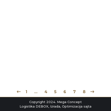
Tapete u kupatilu
Blog
By
markocov
април 16, 2021
Tapete u kupatilu. Jeste neuobičajeno ali ne
znači da nije moguće. Tapete u kupatilu
mogu dati drugačiji doživljaj, preneti nas u
neki sasvim drugi ambijent.
1
…
4
5
6
7
8
Copyright 2024. Mega Concept
Logistika
DEBOX
,
Izrada
,
Optimizacija
sajta